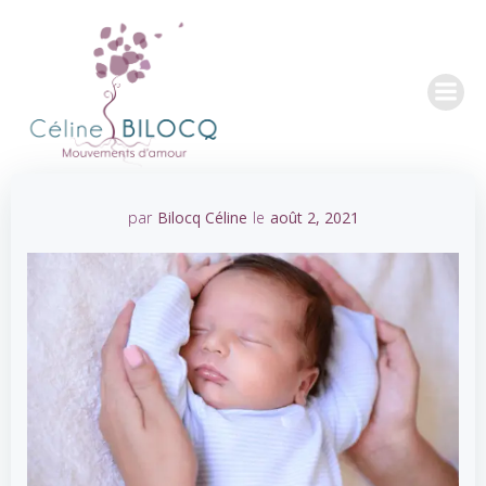
Aller
au
contenu
par
Bilocq Céline
le
août 2, 2021