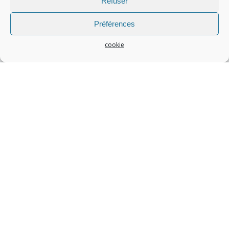
Refuser
Préférences
cookie
Catégories
Articles invités
(1)
Éveil de Conscience
(14)
Femmes en Présence
(4)
Grossesse
(23)