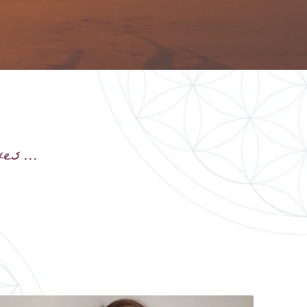
ques…