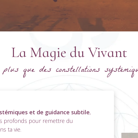
La Magie du Vivant
 plus que des constellations systémi
ystémiques et de guidance subtile
,
ges profonds pour remettre du
s ta vie.